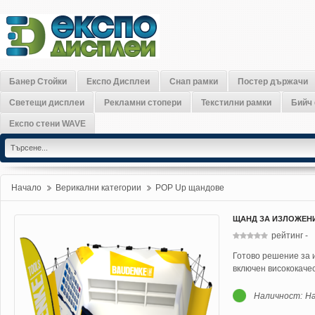
Банер Стойки
Експо Дисплеи
Снап рамки
Постер държачи
Светещи дисплеи
Рекламни стопери
Текстилни рамки
Бийч
Експо стени WAVE
Начало
Верикални категории
»
POP Up щандове
»
ЩАНД ЗА ИЗЛОЖЕНИ
рейтинг
-
Готово решение за 
включен висококаче
Наличност:
На