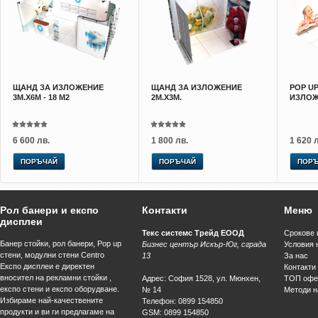
ЩАНД ЗА ИЗЛОЖЕНИЕ
ЩАНД ЗА ИЗЛОЖЕНИЕ
POP U
3M.X6M - 18 M2
2M.X3M.
ИЗЛОЖ
6 600 лв.
1 800 лв.
1 620 
ПОРЪЧАЙ
ПОРЪЧАЙ
ПОР
Рол банери и експо
Контакти
Меню
дисплеи
Текс системс Трейд ЕООД
Срокове 
Банер стойки, рол банери, Pop up
Бизнес център Искър-Юг, сграда
Условия 
стени, модулни стени Centro
13
За нас
Експо дисплеи е директен
Контакти
вносител на рекламни стойки ,
Адрес
:
София
1528
,
ул. Мюнхен,
ТОП офе
експо стени и експо оборудване.
№ 14
Методи н
Избираме най-качествените
Телефон
:
0899 154850
продукти и ви ги предлагаме на
GSM
:
0899 154850