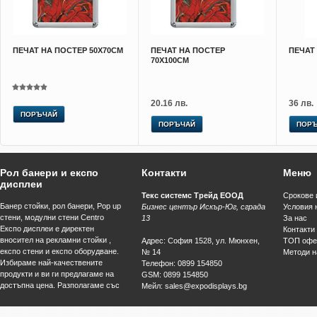
ПЕЧАТ НА ПОСТЕР 50Х70СМ
ПЕЧАТ НА ПОСТЕР
ПЕЧАТ
70Х100СМ
20.16 лв.
36 лв.
ПОРЪЧАЙ
ПОРЪЧАЙ
ПОР
Рол банери и експо
Контакти
Меню
дисплеи
Текс системс Трейд ЕООД
Срокове 
Банер стойки, рол банери, Pop up
Бизнес център Искър-Юг, сграда
Условия 
стени, модулни стени Centro
13
За нас
Експо дисплеи е директен
Контакти
вносител на рекламни стойки ,
Адрес
:
София
1528
,
ул. Мюнхен,
ТОП офе
експо стени и експо оборудване.
№ 14
Методи н
Избираме най-качествените
Телефон
:
0899 154850
продукти и ви ги предлагаме на
GSM
:
0899 154850
достъпна цена. Разполагаме със
Мейл
:
sales@expodisplays.bg
собствена база за
Уеб адрес
:
www.експодисплеи.com
широкоформатен печат и цех за