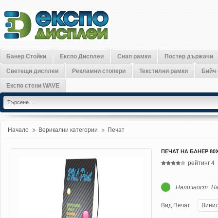
Банер Стойки
Експо Дисплеи
Снап рамки
Постер държачи
Светещи дисплеи
Рекламни стопери
Текстилни рамки
Бийч
Експо стени WAVE
Начало
Верикални категории
»
Печат
»
ПЕЧАТ НА БАНЕР 80
рейтинг
4
Наличност:
На
Вид Печат