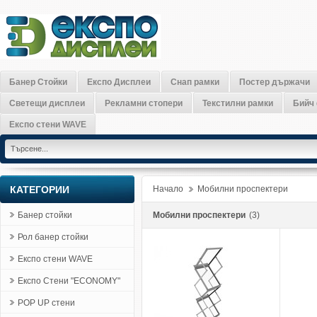
Банер Стойки
Експо Дисплеи
Снап рамки
Постер държачи
Светещи дисплеи
Рекламни стопери
Текстилни рамки
Бийч
Експо стени WAVE
КАТЕГОРИИ
Начало
Мобилни проспектери
»
Банер стойки
Мобилни проспектери
(3)
Рол банер стойки
Експо стени WAVE
Експо Стени "ECONOMY"
POP UP стени