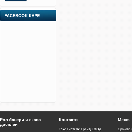
FACEBOOK КАРЕ
Рол банери и експо
Контакти
Меню
дисплеи
Текс системс Трейд ЕООД
Срокове 