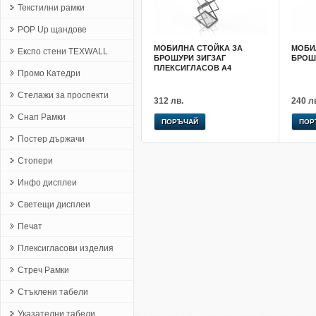
Текстилни рамки
POP Up щандове
МОБИЛНА СТОЙКА ЗА
МОБИ
Експо стени TEXWALL
БРОШУРИ ЗИГЗАГ
БРОШР
ПЛЕКСИГЛАСОВ А4
Промо Катедри
Стелажи за проспекти
312 лв.
240 л
Снап Рамки
ПОРЪЧАЙ
ПОР
Постер държачи
Стопери
Инфо дисплеи
Светещи дисплеи
Печат
Плексигласови изделия
Стреч Рамки
Стъклени табели
Указателни табели