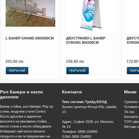
L БАНЕР GRAND 200Х200СМ
ДВУСТРАНЕН L БАНЕР
ДВУСТ
STRONG 80Х200СМ
STRON
201.60 лв.
158.40 лв.
172.80
ПОРЪЧАЙ
ПОРЪЧАЙ
ПОР
Рол банери и експо
Контакти
Меню
дисплеи
Текс системс Трейд ЕООД
Срокове 
Банер стойки, рол банери, Pop up
Бизнес център Искър-Юг, сграда
Условия 
стени, модулни стени Centro
13
За нас
Експо дисплеи е директен
Контакти
вносител на рекламни стойки ,
Адрес
:
София
1528
,
ул. Мюнхен,
ТОП офе
експо стени и експо оборудване.
№ 14
Методи н
Избираме най-качествените
Телефон
:
0899 154850
продукти и ви ги предлагаме на
GSM
:
0899 154850