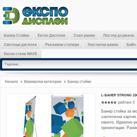
Банер Стойки
Експо Дисплеи
Снап рамки
Постер държачи
Светещи дисплеи
Рекламни стопери
Текстилни рамки
Бийч
Експо стени WAVE
Начало
Верикални категории
»
Банер стойки
»
L-БАНЕР STRONG 10
рейтинг
5
Банер стойка за м
синтетична хартия
паното. Идеално р
презентации. Разм