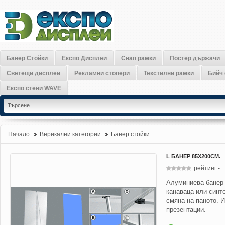
Банер Стойки
Експо Дисплеи
Снап рамки
Постер държачи
Светещи дисплеи
Рекламни стопери
Текстилни рамки
Бийч
Експо стени WAVE
Начало
Верикални категории
»
Банер стойки
»
L БАНЕР 85Х200СМ.
рейтинг
-
Алуминиева банер 
канаваца или синт
смяна на паното. 
презентации.