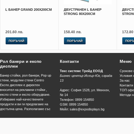
L БАНЕР GRAND 200Х200СМ
ДВУСТРАНЕН L БАНЕР
ДВУСТ
STRONG 80Х200СМ
STRON
201.60 лв.
158.40 лв.
172.80
ПОРЪЧАЙ
ПОРЪЧАЙ
ПОР
Рол банери и експо
Контакти
Меню
дисплеи
Текс системс Трейд ЕООД
Срокове 
Банер стойки, рол банери, Pop up
Бизнес център Искър-Юг, сграда
Условия 
стени, модулни стени Centro
13
За нас
Експо дисплеи е директен
Контакти
вносител на рекламни стойки ,
Адрес
:
София
1528
,
ул. Мюнхен,
ТОП офе
експо стени и експо оборудване.
№ 14
Методи н
Избираме най-качествените
Телефон
:
0899 154850
продукти и ви ги предлагаме на
GSM
:
0899 154850
достъпна цена. Разполагаме със
Мейл
:
sales@expodisplays.bg
собствена база за
Уеб адрес
:
www.експодисплеи.com
широкоформатен печат и цех за
изработка на нестандарти дисплеи
от алуминиеви профили, катедри
за промоции, експо стени и