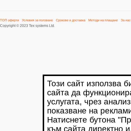
плексиглсови стойки. Всичко това
ни дава възможноста да
изпълняване качествено и бързо
вашите поръчки, като гарантираме
ТОП оферти
Условия за ползване
Срокове и доставка
Методи на плащане
За нас
високо качество на предлаганите
Copyright © 2023 Tex systems Ltd.
продукти. С повече от 10 години
опит в сферата на рекламата ние
знаем какво е най -ажното за едно
представяне, изложение или
конференция. Очакваме ви!