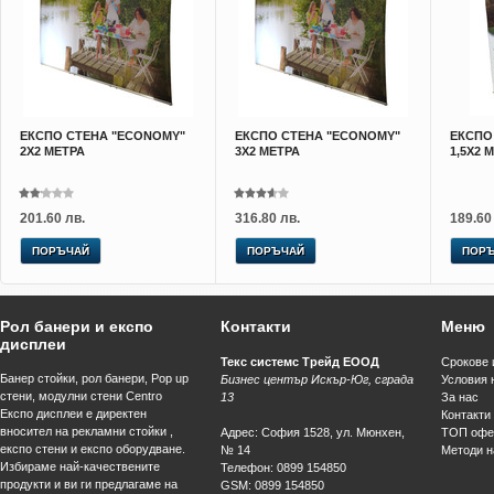
ЕКСПО СТЕНА "ECONOMY"
ЕКСПО СТЕНА "ECONOMY"
ЕКСПО
2X2 МЕТРА
3X2 МЕТРА
1,5X2 
201.60 лв.
316.80 лв.
189.60
ПОРЪЧАЙ
ПОРЪЧАЙ
ПОР
Рол банери и експо
Контакти
Меню
дисплеи
Текс системс Трейд ЕООД
Срокове 
Банер стойки, рол банери, Pop up
Бизнес център Искър-Юг, сграда
Условия 
стени, модулни стени Centro
13
За нас
Експо дисплеи е директен
Контакти
вносител на рекламни стойки ,
Адрес
:
София
1528
,
ул. Мюнхен,
ТОП офе
експо стени и експо оборудване.
№ 14
Методи н
Избираме най-качествените
Телефон
:
0899 154850
продукти и ви ги предлагаме на
GSM
:
0899 154850