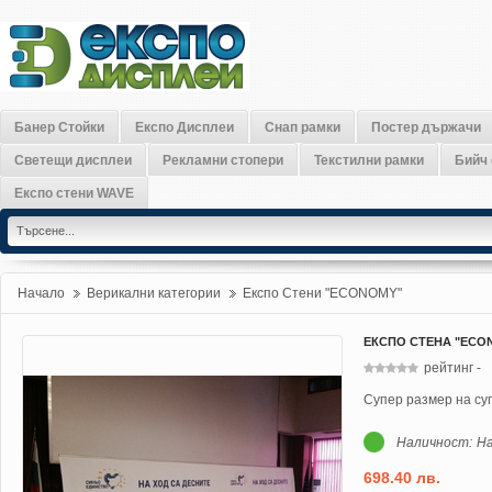
Банер Стойки
Експо Дисплеи
Снап рамки
Постер държачи
Светещи дисплеи
Рекламни стопери
Текстилни рамки
Бийч
Експо стени WAVE
Начало
Верикални категории
»
Експо Стени "ECONOMY"
»
ЕКСПО СТЕНА "ECON
рейтинг
-
Супер размер на су
Наличност:
На
698.40 лв.